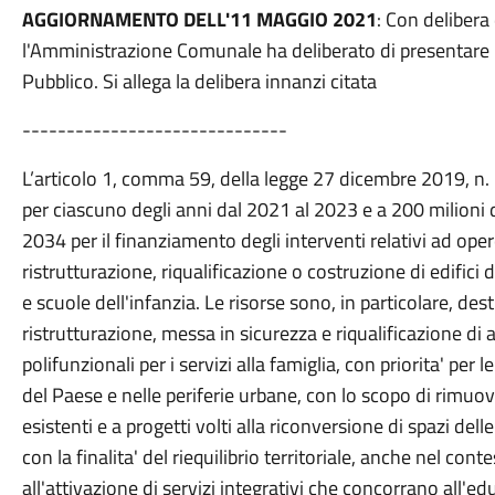
AGGIORNAMENTO DELL'11 MAGGIO 2021
: Con delibera
l'Amministrazione Comunale ha deliberato di presentare i
Pubblico. Si allega la delibera innanzi citata
------------------------------
L’articolo 1, comma 59, della legge 27 dicembre 2019, n. 
per ciascuno degli anni dal 2021 al 2023 e a 200 milioni 
2034 per il finanziamento degli interventi relativi ad ope
ristrutturazione, riqualificazione o costruzione di edifici 
e scuole dell'infanzia. Le risorse sono, in particolare, des
ristrutturazione, messa in sicurezza e riqualificazione di as
polifunzionali per i servizi alla famiglia, con priorita' per 
del Paese e nelle periferie urbane, con lo scopo di rimuover
esistenti e a progetti volti alla riconversione di spazi dell
con la finalita' del riequilibrio territoriale, anche nel conte
all'attivazione di servizi integrativi che concorrano all'e