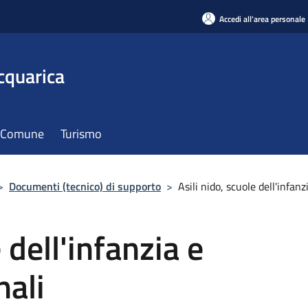
Accedi all'area personale
cquarica
il Comune
Turismo
>
Documenti (tecnico) di supporto
>
Asili nido, scuole dell'infanz
 dell'infanzia e
nali