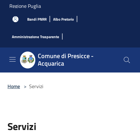
Salta al contenuto principale
Regione Puglia
|
|
Bandi PNRR
Albo Pretorio
|
Amministrazione Trasparente
Comune di Presicce -
Acquarica
Home
>
Servizi
Servizi