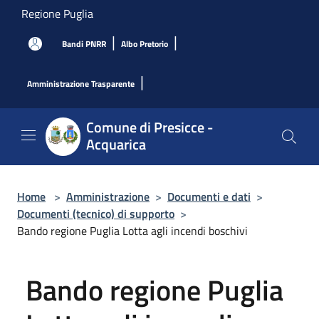
Salta al contenuto principale
Regione Puglia
|
|
Bandi PNRR
Albo Pretorio
|
Amministrazione Trasparente
Comune di Presicce -
Acquarica
Home
>
Amministrazione
>
Documenti e dati
>
Documenti (tecnico) di supporto
>
Bando regione Puglia Lotta agli incendi boschivi
Bando regione Puglia