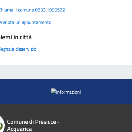
Chiama il comune 0833.1990532
Prenota un appuntamento
lemi in città
Segnala disservizio
Comune di Presicce -
Acquarica