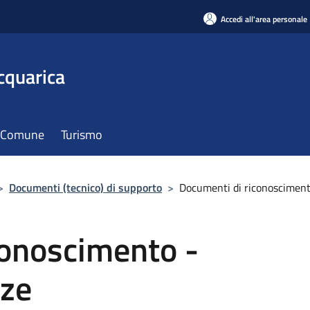
Accedi all'area personale
cquarica
il Comune
Turismo
>
Documenti (tecnico) di supporto
>
Documenti di riconosciment
conoscimento -
nze