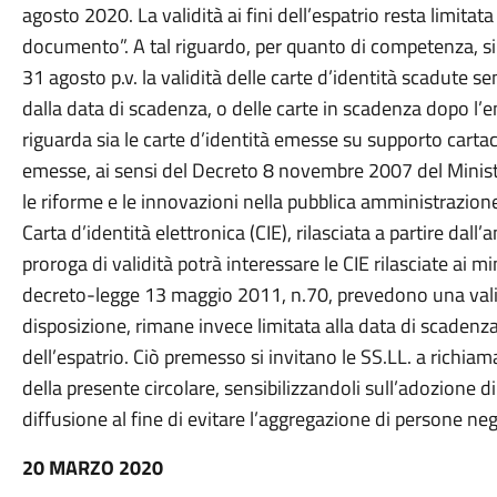
agosto 2020. La validità ai fini dell’espatrio resta limitat
documento”. A tal riguardo, per quanto di competenza, s
31 agosto p.v. la validità delle carte d’identità scadute se
dalla data di scadenza, o delle carte in scadenza dopo l’e
riguarda sia le carte d’identità emesse su supporto cartac
emesse, ai sensi del Decreto 8 novembre 2007 del Ministro
le riforme e le innovazioni nella pubblica amministrazion
Carta d’identità elettronica (CIE), rilasciata a partire dall’
proroga di validità potrà interessare le CIE rilasciate ai min
decreto-legge 13 maggio 2011, n.70, prevedono una validit
disposizione, rimane invece limitata alla data di scadenza
dell’espatrio. Ciò premesso si invitano le SS.LL. a richia
della presente circolare, sensibilizzandoli sull’adozione di 
diffusione al fine di evitare l’aggregazione di persone negli
20 MARZO 2020