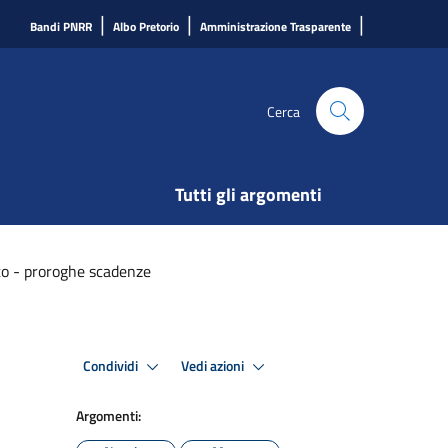
|
|
|
Bandi PNRR
Albo Pretorio
Amministrazione Trasparente
Cerca
Tutti gli argomenti
o - proroghe scadenze
Condividi
Vedi azioni
Argomenti: