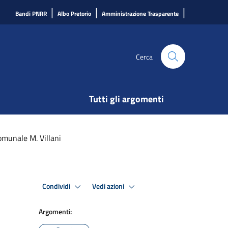
|
|
|
Bandi PNRR
Albo Pretorio
Amministrazione Trasparente
Cerca
Tutti gli argomenti
munale M. Villani
Condividi
Vedi azioni
Argomenti: