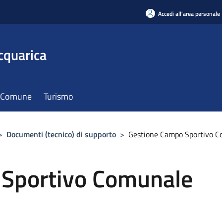
Accedi all'area personale
cquarica
il Comune
Turismo
>
Documenti (tecnico) di supporto
>
Gestione Campo Sportivo Co
 Sportivo Comunale