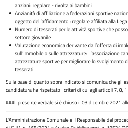
anziani: regolare - rivolta ai bambini
Anzianità di affiliazione a federazioni sportive nazion
oggetto dell’affidamento : regolare affiliata alla Lega
Numero di tesserati per le attività sportive che posso
settore giovanile
Valutazione economica derivante dall’offerta di imp
sull’immobile o sulle attrezzature: l’associazione c
attrezzature sportive per migliorare lo svolgimento del
tesserati
Sulla base di quanto sopra indicato si comunica che gli esi
candidatura ha rispettato i criteri di cui agli articoli 7, 8,
###Il presente verbale si è chiuso il 03 dicembre 2021 a
L'Amministrazione Comunale e il Responsabile del procedi
di G. M. n. 165/2021 e Avviso Pubblico prot. n. 18534