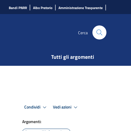
|
|
|
Bandi PNRR
Albo Pretorio
Amministrazione Trasparente
Cerca
Tutti gli argomenti
Condividi
Vedi azioni
Argomenti: