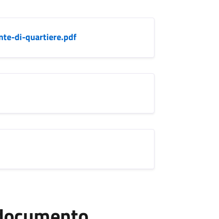
nte-di-quartiere.pdf
l documento