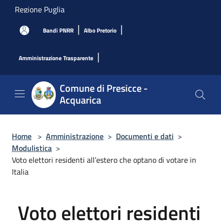
Salta al contenuto principale
Regione Puglia
|
|
Bandi PNRR
Albo Pretorio
|
Amministrazione Trasparente
Comune di Presicce -
Acquarica
Home
>
Amministrazione
>
Documenti e dati
>
Modulistica
>
Voto elettori residenti all’estero che optano di votare in
Italia
Voto elettori residenti