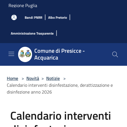
Salta al contenuto principale
Regione Puglia
|
|
Bandi PNRR
Albo Pretorio
|
Amministrazione Trasparente
Comune di Presicce -
Acquarica
Home
>
Novità
>
Notizie
>
Calendario interventi disinfestazione, derattizzazione e
disinfezione anno 2026
Calendario interventi