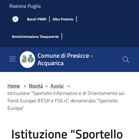
Salta al contenuto principale
Regione Puglia
|
|
Bandi PNRR
Albo Pretorio
|
Amministrazione Trasparente
Comune di Presicce -
Acquarica
Home
>
Novità
>
Avvisi
>
Istituzione “Sportello Informativo e di Orientamento sui
Fondi Europei (FESR e FSE+)”, denominato “Sportello
Europa”
Istituzione “Sportello