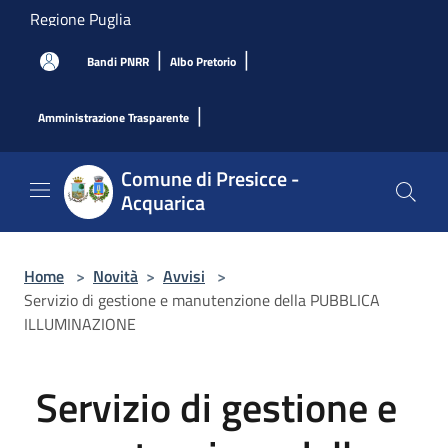
Salta al contenuto principale
Regione Puglia
|
|
Bandi PNRR
Albo Pretorio
|
Amministrazione Trasparente
Comune di Presicce -
Acquarica
Home
>
Novità
>
Avvisi
>
Servizio di gestione e manutenzione della PUBBLICA
ILLUMINAZIONE
Servizio di gestione e