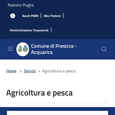
Salta al contenuto principale
Regione Puglia
|
|
Bandi PNRR
Albo Pretorio
|
Amministrazione Trasparente
Comune di Presicce -
Acquarica
Home
>
Servizi
>
Agricoltura e pesca
Agricoltura e pesca