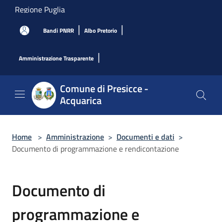
Salta al contenuto principale
Regione Puglia
|
|
Bandi PNRR
Albo Pretorio
|
Amministrazione Trasparente
Comune di Presicce -
Acquarica
Home
>
Amministrazione
>
Documenti e dati
>
Documento di programmazione e rendicontazione
Documento di
programmazione e