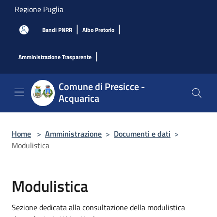
Salta al contenuto principale
Regione Puglia
|
|
Bandi PNRR
Albo Pretorio
|
Amministrazione Trasparente
Comune di Presicce -
Acquarica
Home
>
Amministrazione
>
Documenti e dati
>
Modulistica
Modulistica
Sezione dedicata alla consultazione della modulistica