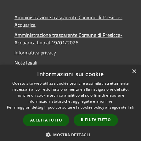
Amministrazione trasparente Comune di Presicce-
Acquarica
Amministrazione trasparente Comune di Presicce-
Acquarica fino al 19/01/2026
Informativa privacy
Note legali
×
Dichiarazione di accessibilità
Informazioni sui cookie
Questo sito web utilizza cookie tecnici e assimilati strettamente
necessari al corretto funzionamento e alla navigazione del sito,
nonché un cookie tecnico analitico al solo fine di elaborare
informazioni statistiche, aggregate e anonime.
RSS
Copyright © 2026 • Comune di
Per maggiori dettagli, può consultare la cookie policy al seguente
link
Accessibilità
Presicce - Acquarica • Powered
Privacy
Municipium
Accesso
by
•
RIFIUTA TUTTO
ACCETTA TUTTO
Cookie
redazione
Mappa del sito
MOSTRA DETTAGLI