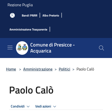
Salta al contenuto principale
Regione Puglia
|
|
Bandi PNRR
Albo Pretorio
|
Amministrazione Trasparente
Comune di Presicce -
Acquarica
Home
>
Amministrazione
>
Politici
>
Paolo Calò
Paolo Calò
Condividi
Vedi azioni