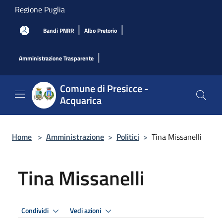
Salta al contenuto principale
Regione Puglia
|
|
Bandi PNRR
Albo Pretorio
|
Amministrazione Trasparente
Comune di Presicce -
Acquarica
Home
>
Amministrazione
>
Politici
>
Tina Missanelli
Tina Missanelli
Condividi
Vedi azioni