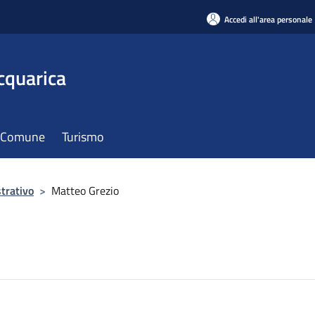
Accedi all'area personale
cquarica
il Comune
Turismo
trativo
>
Matteo Grezio