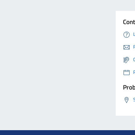
Cont
Prob