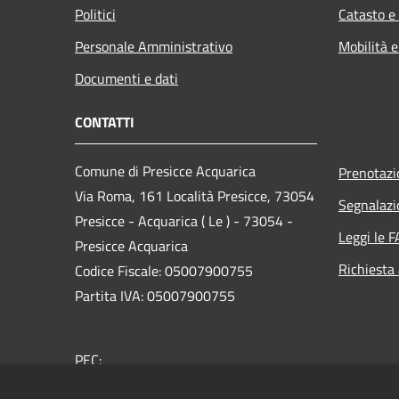
Politici
Catasto e
Personale Amministrativo
Mobilità e
Documenti e dati
CONTATTI
Comune di Presicce Acquarica
Prenotaz
Via Roma, 161 Località Presicce, 73054
Segnalazi
Presicce - Acquarica ( Le ) - 73054 -
Leggi le 
Presicce Acquarica
Richiesta
Codice Fiscale: 05007900755
Partita IVA: 05007900755
PEC:
protocollo@cert.comune.presicceacquarica.le.it