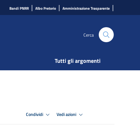
|
|
|
Bandi PNRR
Albo Pretorio
Amministrazione Trasparente
Cerca
Tutti gli argomenti
Condividi
Vedi azioni