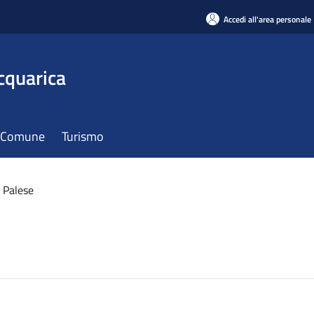
Accedi all'area personale
cquarica
il Comune
Turismo
 Palese