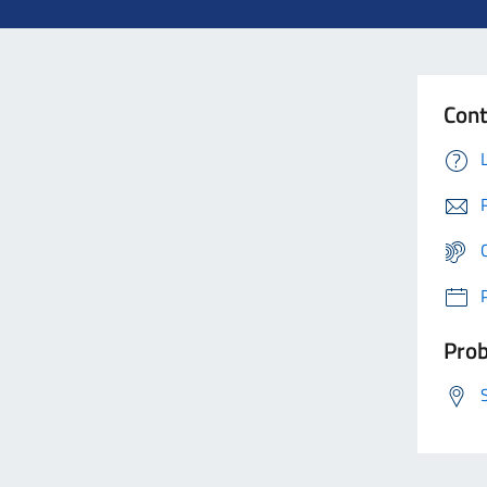
Cont
Prob