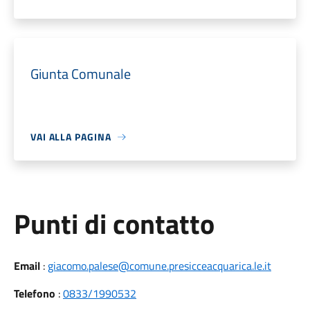
Giunta Comunale
VAI ALLA PAGINA
Punti di contatto
Email
:
giacomo.palese@comune.presicceacquarica.le.it
Telefono
:
0833/1990532