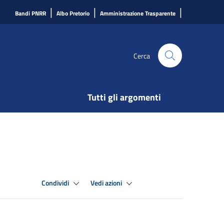
|
|
|
Bandi PNRR
Albo Pretorio
Amministrazione Trasparente
Cerca
Tutti gli argomenti
Condividi
Vedi azioni