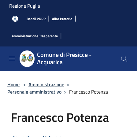
Salta al contenuto principale
Regione Puglia
|
|
Bandi PNRR
Albo Pretorio
|
Amministrazione Trasparente
Comune di Presicce -
Acquarica
Home
>
Amministrazione
>
Personale amministrativo
>
Francesco Potenza
Francesco Potenza