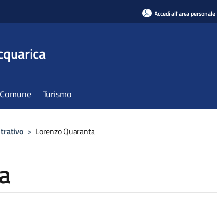
Accedi all'area personale
cquarica
il Comune
Turismo
trativo
>
Lorenzo Quaranta
a