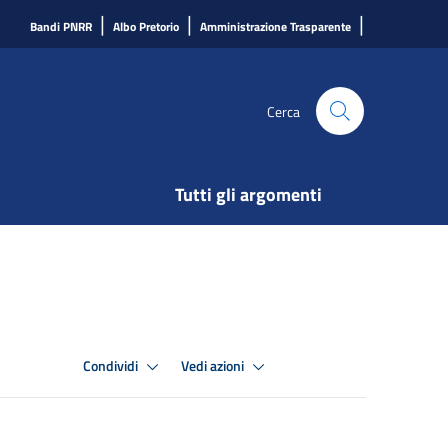
|
|
|
Bandi PNRR
Albo Pretorio
Amministrazione Trasparente
Cerca
Tutti gli argomenti
Condividi
Vedi azioni