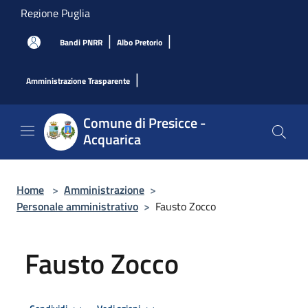
Salta al contenuto principale
Regione Puglia
|
|
Bandi PNRR
Albo Pretorio
|
Amministrazione Trasparente
Comune di Presicce -
Acquarica
Home
>
Amministrazione
>
Personale amministrativo
>
Fausto Zocco
Fausto Zocco