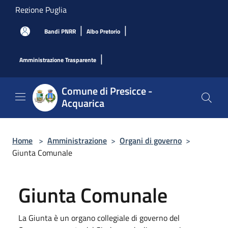
Salta al contenuto principale
Regione Puglia
|
|
Bandi PNRR
Albo Pretorio
|
Amministrazione Trasparente
Comune di Presicce -
Acquarica
Home
>
Amministrazione
>
Organi di governo
>
Giunta Comunale
Giunta Comunale
La Giunta è un organo collegiale di governo del