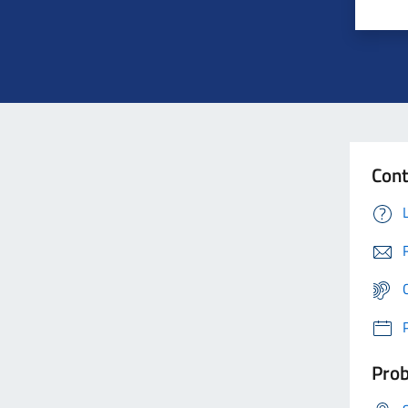
Cont
Prob