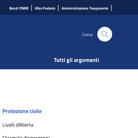
|
|
|
Bandi PNRR
Albo Pretorio
Amministrazione Trasparente
Cerca
Tutti gli argomenti
Protezione civile
Livelli d'Allerta
Chiamate d'emergenza