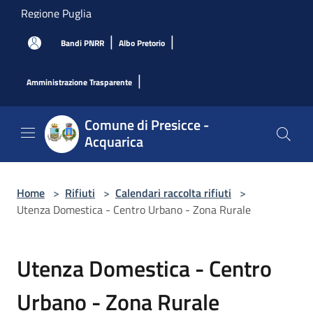
Salta al contenuto principale
Regione Puglia
|
|
Bandi PNRR
Albo Pretorio
|
Amministrazione Trasparente
Comune di Presicce -
Acquarica
Home
>
Rifiuti
>
Calendari raccolta rifiuti
>
Utenza Domestica - Centro Urbano - Zona Rurale
Utenza Domestica - Centro
Urbano - Zona Rurale