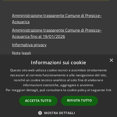
Amministrazione trasparente Comune di Presicce-
Acquarica
Amministrazione trasparente Comune di Presicce-
Acquarica fino al 19/01/2026
Informativa privacy
Note legali
×
Dichiarazione di accessibilità
Informazioni sui cookie
Questo sito web utilizza cookie tecnici e assimilati strettamente
necessari al corretto funzionamento e alla navigazione del sito,
nonché un cookie tecnico analitico al solo fine di elaborare
informazioni statistiche, aggregate e anonime.
RSS
Copyright © 2026 • Comune di
Per maggiori dettagli, può consultare la cookie policy al seguente
link
Accessibilità
Presicce - Acquarica • Powered
Privacy
Municipium
Accesso
by
•
RIFIUTA TUTTO
ACCETTA TUTTO
Cookie
redazione
Mappa del sito
MOSTRA DETTAGLI