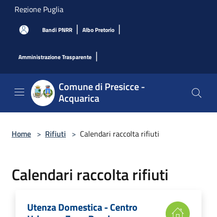
Salta al contenuto principale
Regione Puglia
|
|
Bandi PNRR
Albo Pretorio
|
Amministrazione Trasparente
Comune di Presicce -
Acquarica
Home
>
Rifiuti
>
Calendari raccolta rifiuti
Calendari raccolta rifiuti
Utenza Domestica - Centro