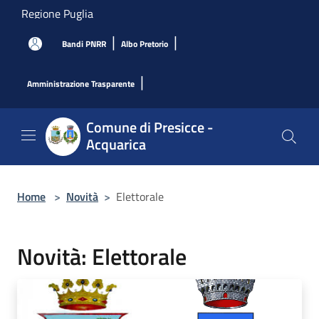
Salta al contenuto principale
Regione Puglia
|
|
Bandi PNRR
Albo Pretorio
|
Amministrazione Trasparente
Comune di Presicce -
Acquarica
Home
>
Novità
>
Elettorale
Novità: Elettorale