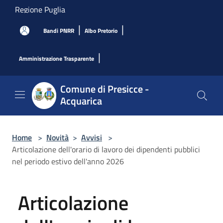
Salta al contenuto principale
Regione Puglia
|
|
Bandi PNRR
Albo Pretorio
|
Amministrazione Trasparente
Comune di Presicce -
Acquarica
Home
>
Novità
>
Avvisi
>
Articolazione dell'orario di lavoro dei dipendenti pubblici
nel periodo estivo dell'anno 2026
Articolazione