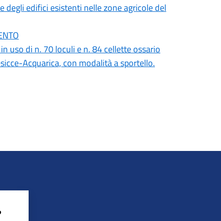
 degli edifici esistenti nelle zone agricole del
MENTO
o di n. 70 loculi e n. 84 cellette ossario
sicce-Acquarica, con modalità a sportello.
?