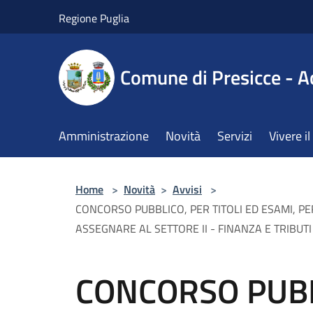
Salta al contenuto principale
Regione Puglia
Comune di Presicce - A
Amministrazione
Novità
Servizi
Vivere 
Home
>
Novità
>
Avvisi
>
CONCORSO PUBBLICO, PER TITOLI ED ESAMI, PE
ASSEGNARE AL SETTORE II - FINANZA E TRIBUTI -
CONCORSO PUBBL