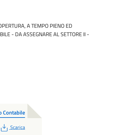
COPERTURA, A TEMPO PIENO ED
BILE - DA ASSEGNARE AL SETTORE II -
o Contabile
PDF
Scarica