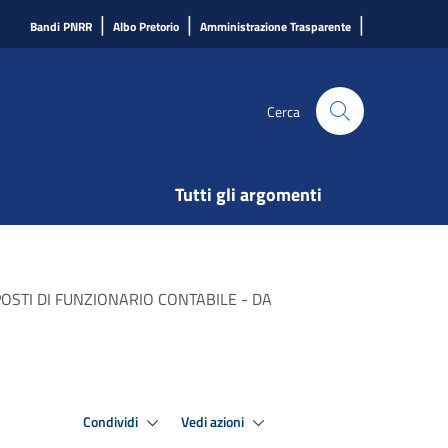
|
|
|
Bandi PNRR
Albo Pretorio
Amministrazione Trasparente
Cerca
Tutti gli argomenti
POSTI DI FUNZIONARIO CONTABILE - DA
Condividi
Vedi azioni