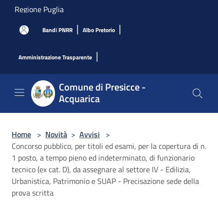
Salta al contenuto principale
Regione Puglia
|
|
Bandi PNRR
Albo Pretorio
|
Amministrazione Trasparente
Comune di Presicce -
Acquarica
Home
>
Novità
>
Avvisi
>
Concorso pubblico, per titoli ed esami, per la copertura di n.
1 posto, a tempo pieno ed indeterminato, di funzionario
tecnico (ex cat. D), da assegnare al settore IV - Edilizia,
Urbanistica, Patrimonio e SUAP - Precisazione sede della
prova scritta