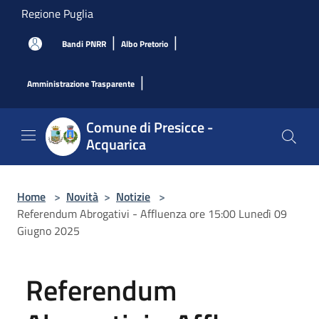
Salta al contenuto principale
Regione Puglia
|
|
Bandi PNRR
Albo Pretorio
|
Amministrazione Trasparente
Comune di Presicce -
Acquarica
Home
>
Novità
>
Notizie
>
Referendum Abrogativi - Affluenza ore 15:00 Lunedì 09
Giugno 2025
Referendum