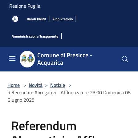
Salta al contenuto principale
Regione Puglia
|
|
Bandi PNRR
Albo Pretorio
|
Amministrazione Trasparente
Comune di Presicce -
Acquarica
Home
>
Novità
>
Notizie
>
Referendum Abrogativi - Affluenza ore 23:00 Domenica 08
Giugno 2025
Referendum